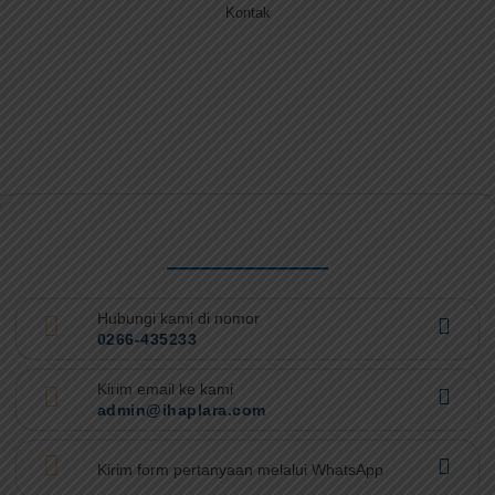
Kontak
Hubungi kami di nomor
0266-435233
Kirim email ke kami
admin@ihaplara.com
Kirim form pertanyaan melalui WhatsApp