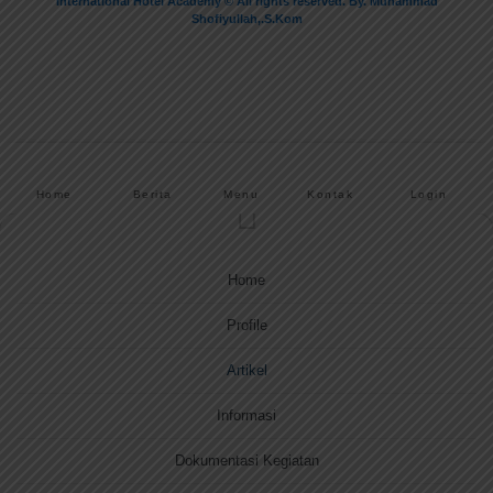
International Hotel Academy © All rights reserved. By. Muhammad
Shofiyullah,.S.Kom
Home
Berita
Menu
Kontak
Login
Home
Profile
Artikel
Informasi
Dokumentasi Kegiatan