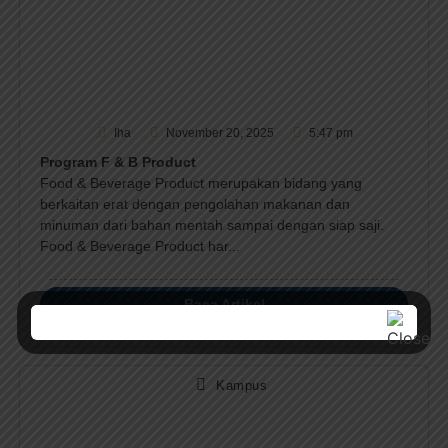
Iha
November 20, 2025
5:47 pm
Program F & B Product
Food & Beverage Product merupakan bidang yang
berkaitan erat dengan pengolahan makanan dan
minuman dari bahan mentah sampai dengan siap saji.
Food & Beverage Product har...
Baca Artikel
Kampus