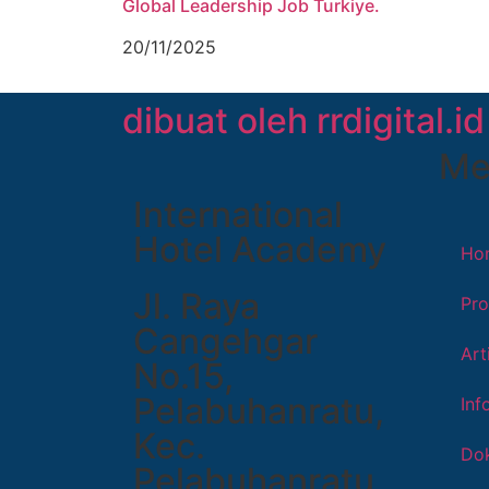
Global Leadership Job Turkiye.
20/11/2025
dibuat oleh rrdigital.id
Me
International
Hotel Academy
Ho
Jl. Raya
Pro
Cangehgar
Art
No.15,
Pelabuhanratu,
Inf
Kec.
Dok
Pelabuhanratu,