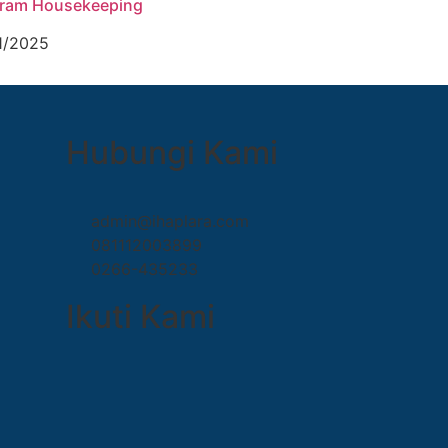
ram Housekeeping
1/2025
Hubungi Kami
admin@ihaplara.com
081112003899
0266-435233
Ikuti Kami