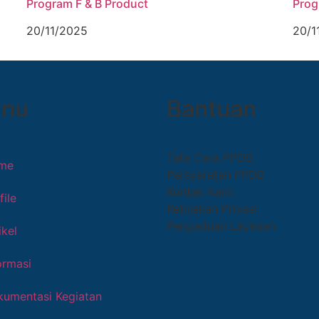
Program F & B Product
Prog
20/11/2025
20/1
nu
Bantuan
Tata Cara PPDB
me
Persyaratan PPDB
Kontak Kami
file
Kebijakan Privasi
Pengaduan Layanan
ikel
ormasi
umentasi Kegiatan