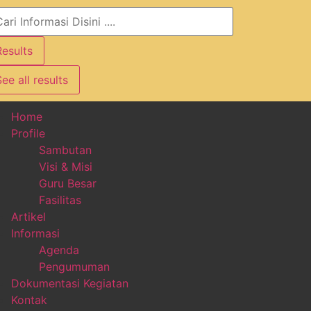
Results
ee all results
Home
Profile
Sambutan
Visi & Misi
Guru Besar
Fasilitas
Artikel
Informasi
Agenda
Pengumuman
Dokumentasi Kegiatan
Kontak