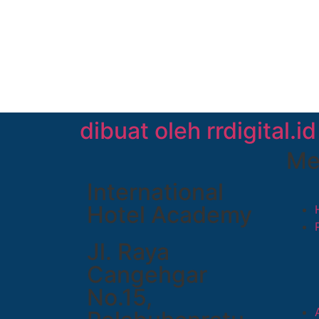
dibuat oleh rrdigital.id
Me
International
Hotel Academy
Jl. Raya
Cangehgar
No.15,