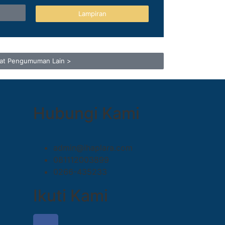
Lampiran
hat Pengumuman Lain >
Hubungi Kami
admin@ihaplara.com
081112003899
0266-435233
Ikuti Kami