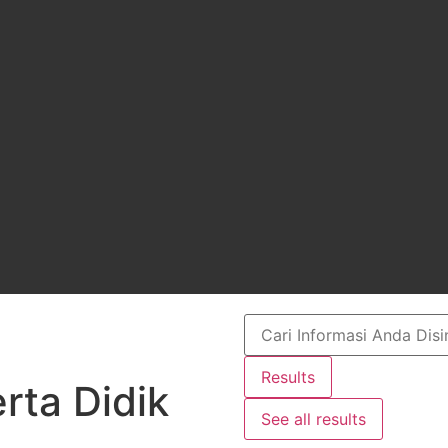
Results
rta Didik
See all results