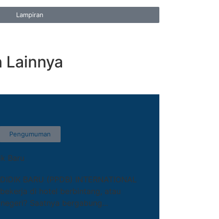
Lampiran
Lainnya
Pengumuman
ik Baru
DIDIK BARU (PPDB) INTERNATIONAL
kerja di hotel berbintang, atau
 negeri? Saatnya bergabung...