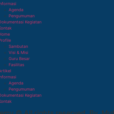
Informasi
Agenda
Pengumuman
Dokumentasi Kegiatan
Kontak
Home
Profile
Sambutan
Visi & Misi
Guru Besar
Fasilitas
Artikel
Informasi
Agenda
Pengumuman
Dokumentasi Kegiatan
Kontak
demy © All rights reserved. By. 