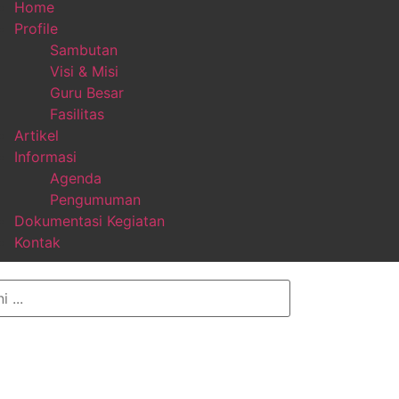
Home
Profile
Sambutan
Visi & Misi
Guru Besar
Fasilitas
Artikel
Informasi
Agenda
Pengumuman
Dokumentasi Kegiatan
Kontak