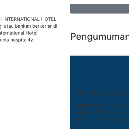
B) INTERNATIONAL HOTEL
, atau bahkan berkarier di
ternational Hotel
Pengumuman 
nia hospitality
Penerimaan Peserta Did
PENERIMAAN PESERTA 
HOTEL ACADEMY Ingin be
bahkan berkarier di luar