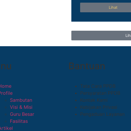
Lihat
Li
nu
Bantuan
Home
Tata Cara PPDB
Profile
Persyaratan PPDB
Sambutan
Kontak Kami
Visi & Misi
Kebijakan Privasi
Guru Besar
Pengaduan Layanan
Fasilitas
Artikel